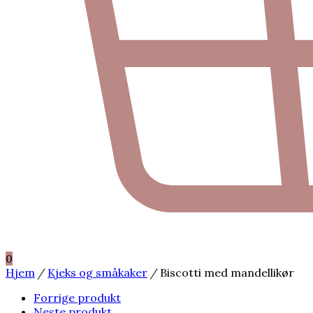
0
Hjem
/
Kjeks og småkaker
/
Biscotti med mandellikør
Forrige produkt
Neste produkt