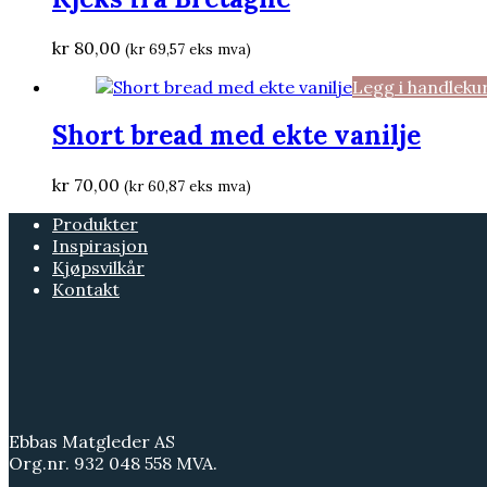
kr
80,00
(
kr
69,57
eks mva)
Legg i handleku
Short bread med ekte vanilje
kr
70,00
(
kr
60,87
eks mva)
Produkter
Inspirasjon
Kjøpsvilkår
Kontakt
Ebbas Matgleder AS
Org.nr. 932 048 558 MVA.