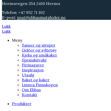
Hernesvegen 354 2410 Hernes
Telefon: +47 952 71 102
E-post:
post@ebbasmatgleder.no
Lukk
Lukk
Meny
Sauser og siruper
Geléer og syltetøy
Kjeks og småkaker
Spesialutvalg
Firmagaver
Inspirasjon
Utsalg
Bakst og kaker
Linnea Finnskogen
Om Ebbas
Kontakt
Produkter