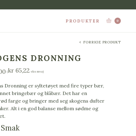
PRODUKTER
0
FORRIGE PRODUKT
OGENS DRONNING
kr
65,22
00
(
eks mva)
s Dronning er syltetøyet med fire typer bær,
annet bringebær og blåbær. Det har en
 rød farge og bringer med seg skogens dufter
ker. Alt i en god balanse mellom sødme og
et.
 Smak