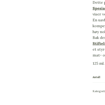
Dette 
Spesia
viser v
En uav
kompet
høy nok
Bak de
Stifte
et sty
mat- o
125 ml.
Antall
Kategori