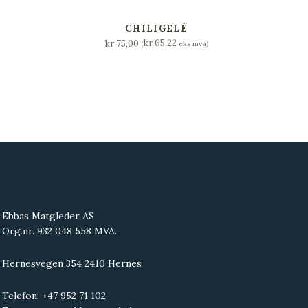
LEGG I HANDLEKURV
CHILIGELÉ
kr
65,22
kr
75,00
(
eks mva)
Ebbas Matgleder AS
Org.nr. 932 048 558 MVA.
Hernesvegen 354 2410 Hernes
Telefon: +47 952 71 102