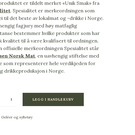
produktet er tildelt merket «Unik Smak» fra
litet
. Spesialitet er merkeordningen som
ei til det beste av lokalmat og -drikke i Norge.
hengig fagjury med høy matfaglig
anse bestemmer hvilke produkter som har
 kvalitet til å være kvalifisert til ordningen.
n offisielle merkeordningen Spesialitet står
lsen Norsk Mat
, en uavhengig stiftelse med
re som representerer hele verdikjeden for
g drikkeproduksjon i Norge.
LEGG I HANDLEKURV
:
Geléer og syltetøy