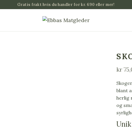
Gratis frakt hvis du handler for kr. 690 eller mer!
SK
kr
75,
Skogen
blant 
herlig
og sma
syrligh
Unik