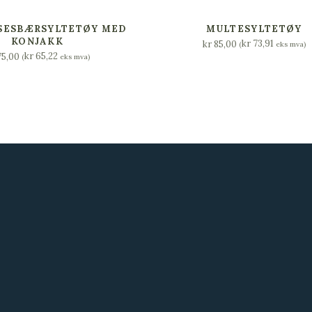
EGG I HANDLEKURV
LEGG I HANDLEKURV
SESBÆRSYLTETØY MED
MULTESYLTETØY
KONJAKK
kr
73,91
kr
85,00
(
eks mva)
kr
65,22
5,00
(
eks mva)