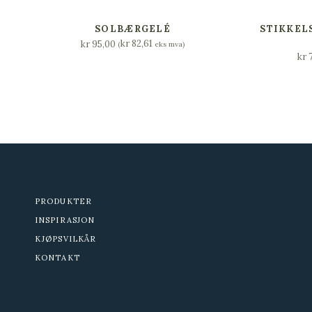
LEGG I HANDLEKURV
L
SOLBÆRGELÉ
STIKKEL
kr
82,61
kr
95,00
(
eks mva)
kr
7
PRODUKTER
INSPIRASJON
KJØPSVILKÅR
KONTAKT